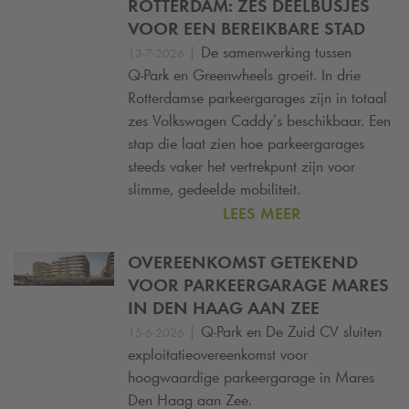
ROTTERDAM: ZES DEELBUSJES
VOOR EEN BEREIKBARE STAD
|
De samenwerking tussen
13-7-2026
Q-Park
en Greenwheels groeit. In drie
Rotterdamse parkeergarages zijn in totaal
zes Volkswagen Caddy’s beschikbaar. Een
stap die laat zien hoe parkeergarages
steeds vaker het vertrekpunt zijn voor
slimme, gedeelde mobiliteit.
LEES MEER
OVEREENKOMST GETEKEND
VOOR PARKEERGARAGE MARES
IN DEN HAAG AAN ZEE
|
Q-Park
en De Zuid CV sluiten
15-6-2026
exploitatieovereenkomst voor
hoogwaardige parkeergarage in Mares
Den Haag aan Zee.