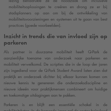
lezing benadrukte ze de noodzaak om inclusieve
mobiliteitsoplossingen te creëren en drong ze er bij
stadsplanners op aan om bij de ontwikkeling van
mobiliteitsvoorzieningen en -systemen uit te gaan van best
practices (goede voorbeelden).
Inzicht in trends die van invloed zijn op
parkeren
Als partner in duurzame mobiliteit heeft
Q-Park
de
aanzienlijke toename van onderzoek naar parkeren en
mobiliteit verwelkomd. De scripties die in de loop der jaren
zijn ingediend voor de
Q-Park
Student Award laten zien dat
praktijk en onderzoek dichter bij elkaar kunnen komen om
nieuwe kennis te genereren die onderzoeksdiscipline en
nieuwe ideeën voor praktijkmensen combineert om huidige
en toekomstige uitdagingen aan te pakken.
Parkeren is en blijft een essentiële schakel in de
mobiliteitsketen. In de komende jaren zal de sector beïnvloed