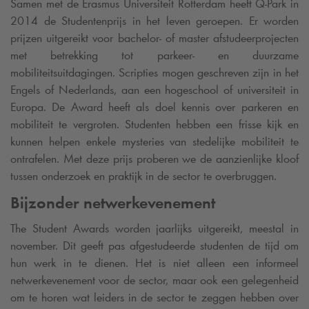
Samen met de Erasmus Universiteit Rotterdam heeft
Q-Park
in
2014 de Studentenprijs in het leven geroepen. Er worden
prijzen uitgereikt voor bachelor- of master afstudeerprojecten
met betrekking tot parkeer- en duurzame
mobiliteitsuitdagingen. Scripties mogen geschreven zijn in het
Engels of Nederlands, aan een hogeschool of universiteit in
Europa. De Award heeft als doel kennis over parkeren en
mobiliteit te vergroten. Studenten hebben een frisse kijk en
kunnen helpen enkele mysteries van stedelijke mobiliteit te
ontrafelen. Met deze prijs proberen we de aanzienlijke kloof
tussen onderzoek en praktijk in de sector te overbruggen.
Bijzonder netwerkevenement
The Student Awards worden jaarlijks uitgereikt, meestal in
november. Dit geeft pas afgestudeerde studenten de tijd om
hun werk in te dienen. Het is niet alleen een informeel
netwerkevenement voor de sector, maar ook een gelegenheid
om te horen wat leiders in de sector te zeggen hebben over