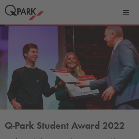
eNavigationToggleNavigation
Websi
Q-Park
Student Award 2022