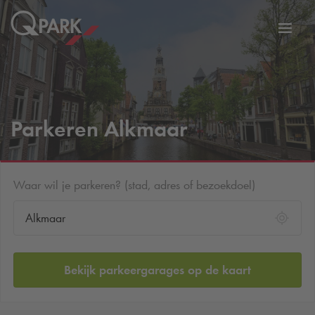
eNavigationToggleNavigation
Websi
Parkeren Alkmaar
Waar wil je parkeren? (stad, adres of bezoekdoel)
Bekijk parkeergarages op de kaart