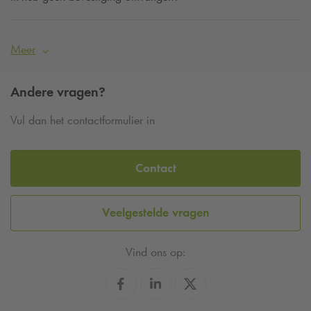
dankzij de vele parkeerplaatsen bij
Q-Park
. Wanneer je naar
huis gaat kun jij zelf bepalen, want de
Q-Park
parkeergarages zijn 24/7 geopend.
Meer
Andere vragen?
Vul dan het contactformulier in
Contact
Veelgestelde vragen
Vind ons op: