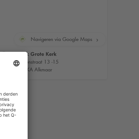
Navigeren via Google Maps
Q-Park
Grote Kerk
Bagijnenstraat 13 -15
1811 KA Alkmaar