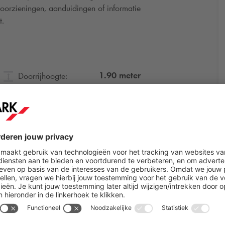
orzieningen, aanduidingen of informatie
t.
1.90
meter
Doorrijhoogte: