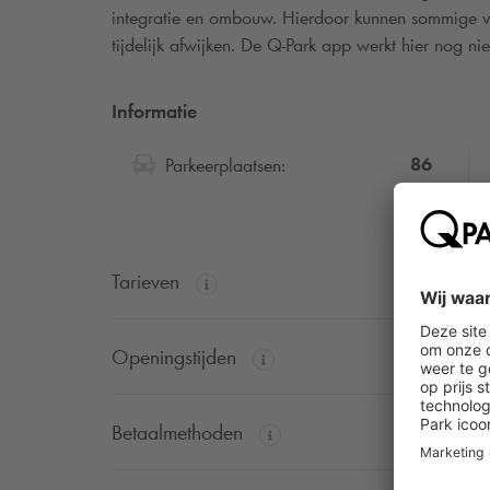
integratie en ombouw. Hierdoor kunnen sommige vo
tijdelijk afwijken. De
Q-Park
app werkt hier nog nie
Informatie
86
Parkeerplaatsen:
Tarieven
Openingstijden
Betaalmethoden