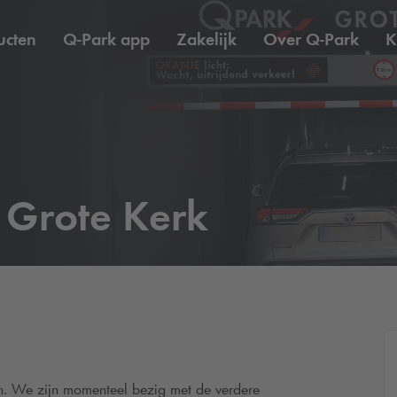
ucten
Q-Park
app
Zakelijk
Over
Q-Park
K
Grote Kerk
. We zijn momenteel bezig met de verdere