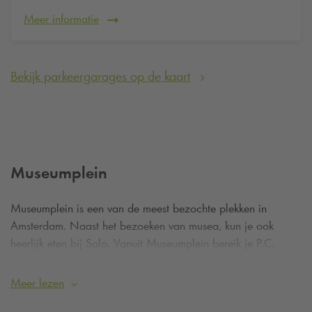
Meer informatie
Bekijk parkeergarages op de kaart
Museumplein
Museumplein is een van de meest bezochte plekken in
Amsterdam. Naast het bezoeken van musea, kun je ook
heerlijk eten bij Solo. Vanuit Museumplein bereik je P.C.
Hooftstraat in een mum van tijd.
Meer lezen