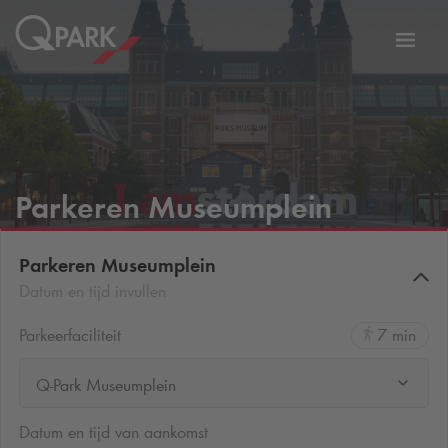
eNavigationToggleNavigation
Websi
Parkeren Museumplein
Parkeren Museumplein
Datum en tijd invullen
Parkeerfaciliteit
7 min
Q-Park Museumplein
Datum en tijd van aankomst