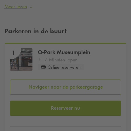
graag verzekerd zijn van een parkeerplaats? Reserveer dan
Meer lezen
eenvoudig je parkeerplaats bij
Q-Park
Museumplein.
Parkeren in de buurt
Q-Park
Museumplein
1
7 Minuten lopen
Online reserveren
Navigeer naar de parkeergarage
Reserveer nu