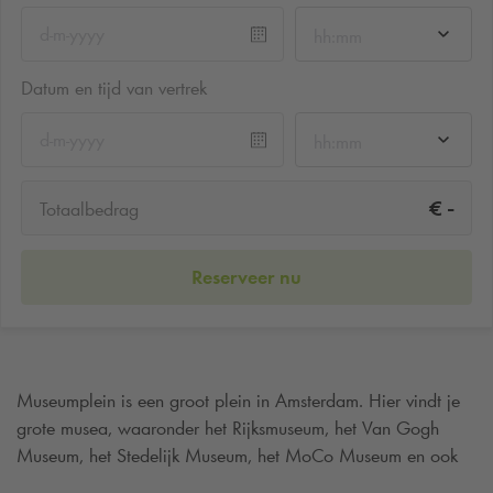
hh:mm
Datum en tijd van vertrek
hh:mm
-
€
Totaalbedrag
Reserveer nu
Museumplein is een groot plein in Amsterdam. Hier vindt je
grote musea, waaronder het Rijksmuseum, het Van Gogh
Museum, het Stedelijk Museum, het MoCo Museum en ook
het Concertgebouw. Bezoek je het Museumplein en wil je