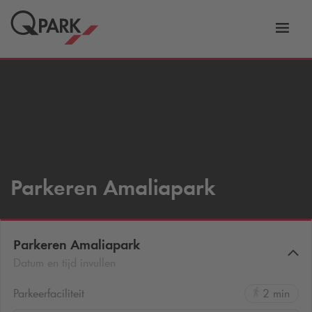
eNavigationToggleNavigation
Websi
Parkeren Amaliapark
Parkeren Amaliapark
Datum en tijd invullen
Parkeerfaciliteit
2 min