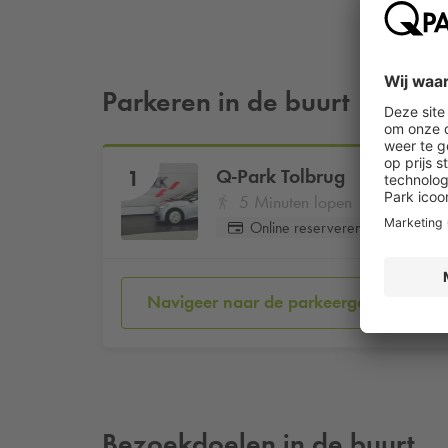
Parkeren in de buurt
Q-Park
Tolbrug
1
5 Minuten lopen
Online reserveren
Navigeer naar de parkeergarage
Bezoekdoelen in de buurt