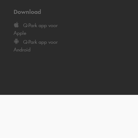
Download
Q-Park
app voor
Apple
Q-Park
app voor
Android