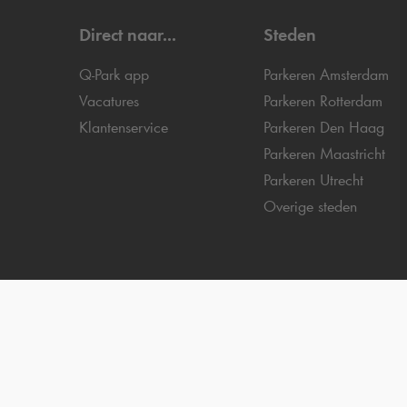
Direct naar...
Steden
Q-Park
app
Parkeren Amsterdam
Vacatures
Parkeren Rotterdam
Klantenservice
Parkeren Den Haag
Parkeren Maastricht
Parkeren Utrecht
Overige steden