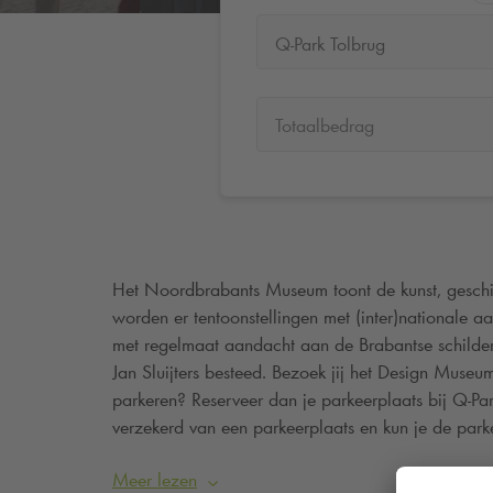
Q-Park Tolbrug
Totaalbedrag
Het Noordbrabants Museum toont de kunst, geschie
worden er tentoonstellingen met (inter)nationale a
met regelmaat aandacht aan de Brabantse schilde
Jan Sluijters besteed. Bezoek jij het Design Museu
parkeren? Reserveer dan je parkeerplaats bij
Q-Pa
verzekerd van een parkeerplaats en kun je de parke
van je kenteken.
Meer lezen