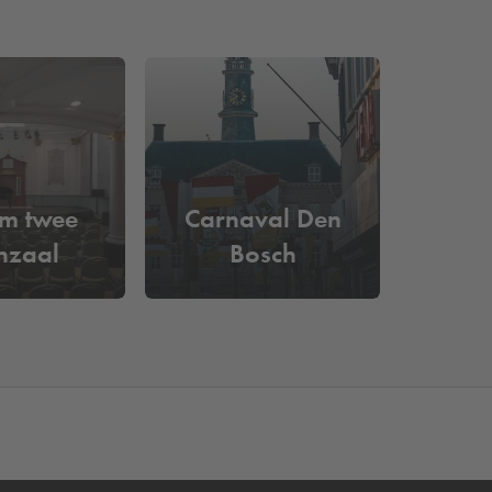
em twee
Carnaval Den
nzaal
Bosch