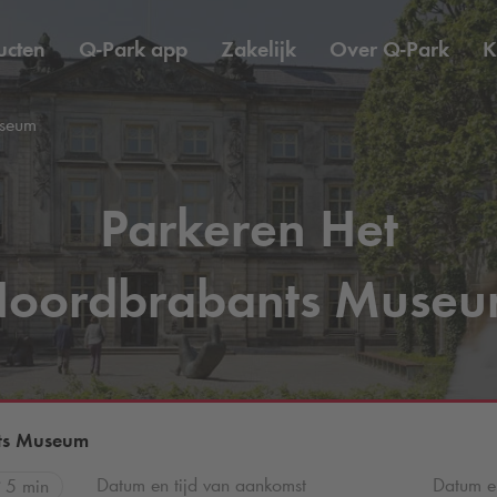
ucten
Q-Park
app
Zakelijk
Over
Q-Park
K
seum
Parkeren Het
oordbrabants Muse
ts Museum
Datum en tijd van aankomst
Datum en
5 min