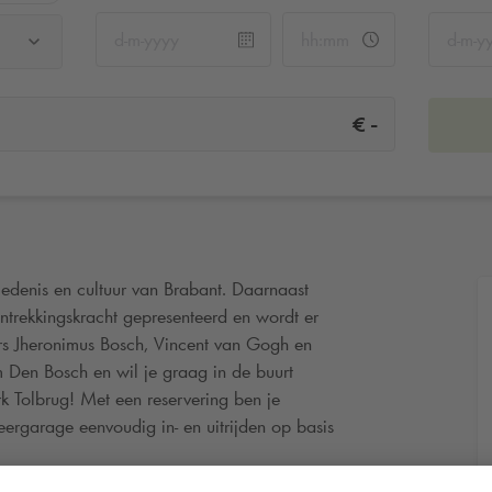
-
€
denis en cultuur van Brabant. Daarnaast
antrekkingskracht gepresenteerd en wordt er
rs Jheronimus Bosch, Vincent van Gogh en
m Den Bosch en wil je graag in de buurt
rk
Tolbrug! Met een reservering ben je
ergarage eenvoudig in- en uitrijden op basis