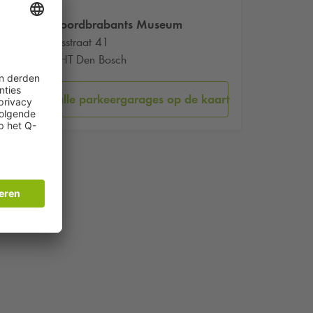
Het Noordbrabants Museum
Verwersstraat 41
5211 HT Den Bosch
Bekijk alle parkeergarages op de kaart