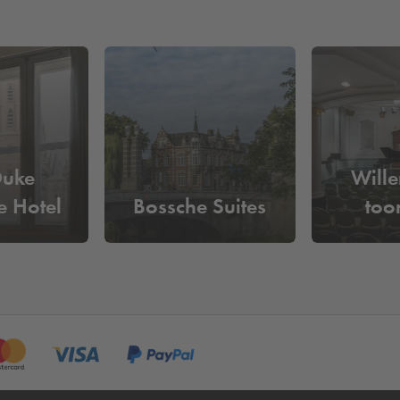
Duke
Will
e Hotel
Bossche Suites
too