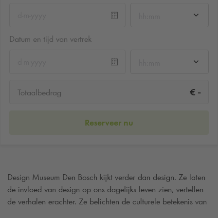
hh:mm
Datum en tijd van vertrek
hh:mm
-
€
Totaalbedrag
Reserveer nu
Design Museum Den Bosch kijkt verder dan design. Ze laten
de invloed van design op ons dagelijks leven zien, vertellen
de verhalen erachter. Ze belichten de culturele betekenis van
design in het verleden, het heden en de toekomst. Bezoek jij