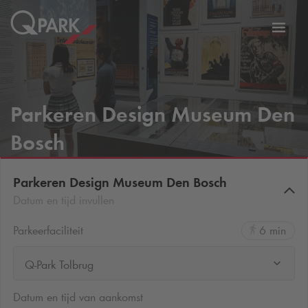
eNavigationToggleNavigation
Websi
Parkeren Design Museum Den
Bosch
Parkeren Design Museum Den Bosch
Datum en tijd invullen
Parkeerfaciliteit
6 min
Q-Park Tolbrug
Datum en tijd van aankomst