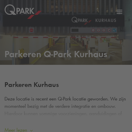
eNavigationToggleNavigation
Websi
Parkeren
Q-Park
Kurhaus
Parkeren Kurhaus
Deze locatie is recent een
Q-Park
locatie geworden. We zijn
momenteel bezig met de verdere integratie en ombouw.
Hierdoor kunnen sommige voorzieningen, aanduidingen of
informatie tijdelijk afwijken. De
Q-Park
app werkt hier nog
niet.
Meer lezen