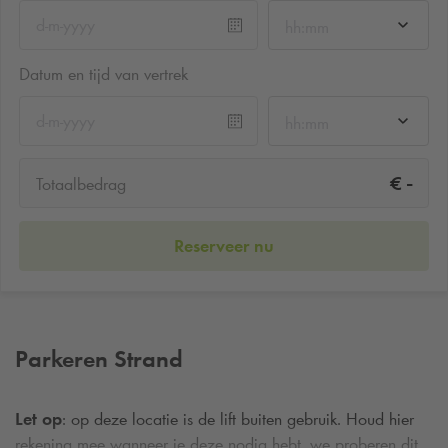
hh:mm
Datum en tijd van vertrek
hh:mm
-
€
Totaalbedrag
Reserveer nu
Parkeren Strand
Let op
: op deze locatie is de lift buiten gebruik. Houd hier
rekening mee wanneer je deze nodig hebt, we proberen dit