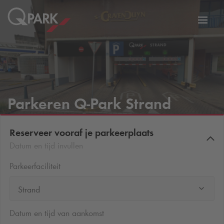
eNavigationToggleNavigation
Websi
Parkeren
Q-Park
Strand
Reserveer vooraf je parkeerplaats
Datum en tijd invullen
Parkeerfaciliteit
Strand
Datum en tijd van aankomst