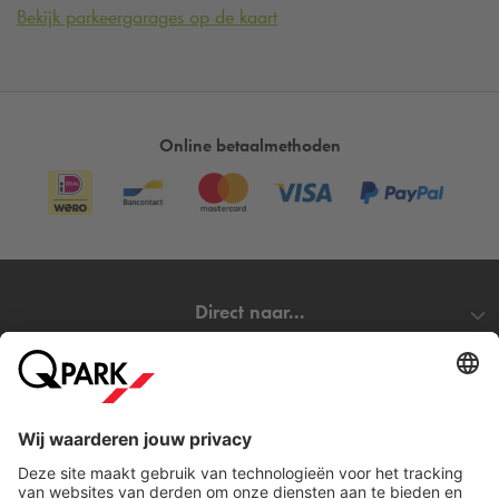
Bekijk parkeergarages op de kaart
Online betaalmethoden
Direct naar...
Steden
Download