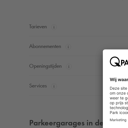
Tarieven
Abonnementen
Openingstijden
Services
Parkeergarages in de buurt