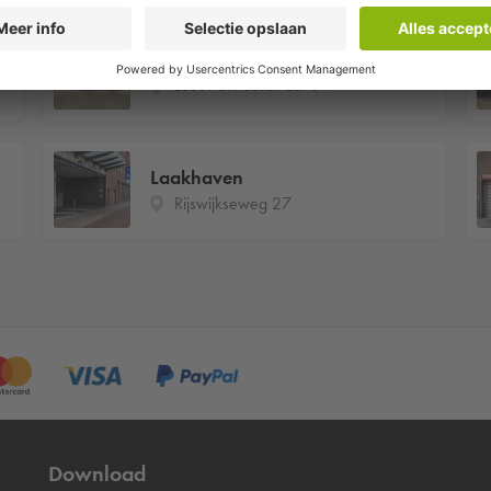
SG Leeuwenhoekstraat 84
Leeuwenhoekstraat 84
Laakhaven
Rijswijkseweg 27
Download