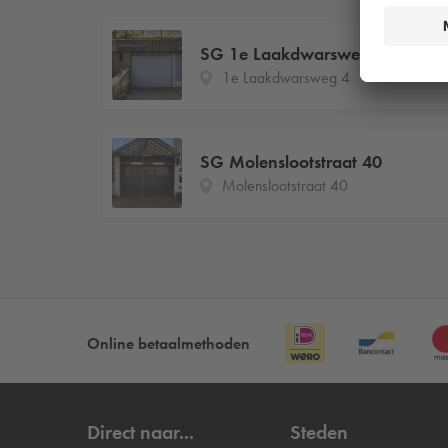
SG 1e Laakdwarsweg 4
1e Laakdwarsweg 4
SG Molenslootstraat 40
Molenslootstraat 40
Online betaalmethoden
Direct naar...
Steden