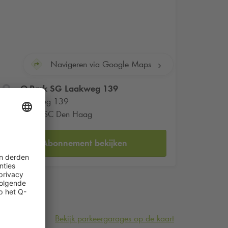
Navigeren via Google Maps
Q-Park
SG Laakweg 139
Laakweg 139
2521 SC Den Haag
Abonnement bekijken
Bekijk parkeergarages op de kaart