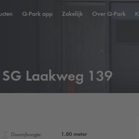
ucten
Q-Park
app
Zakelijk
Over
Q-Park
K
SG Laakweg 139
1.80
meter
Doorrijhoogte: