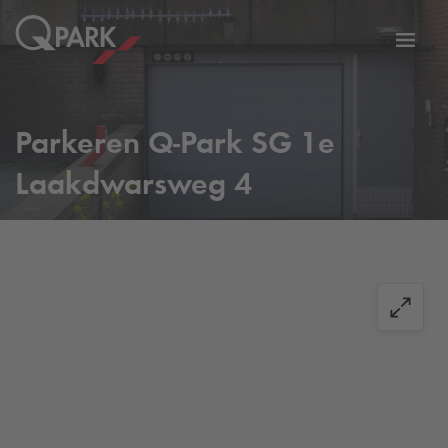
eNavigationToggleNavigation
Websi
Parkeren
Q-Park
SG 1e
Laakdwarsweg 4