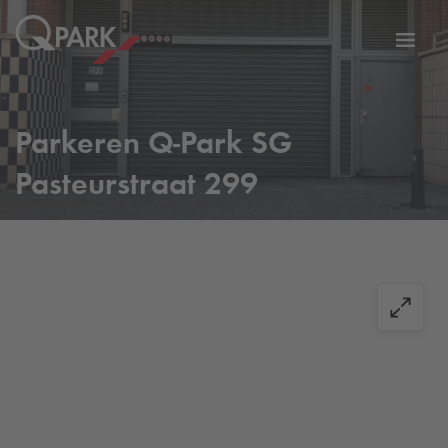
eNavigationToggleNavigation
Websi
Parkeren
Q-Park
SG
Pasteurstraat 299