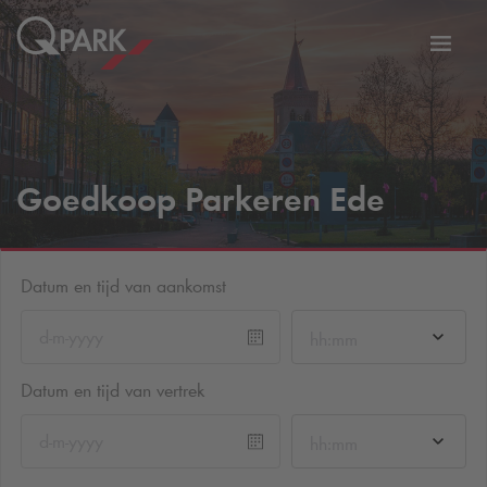
eNavigationToggleNavigation
Websi
Goedkoop Parkeren Ede
Datum en tijd van aankomst
hh:mm
Datum en tijd van vertrek
hh:mm