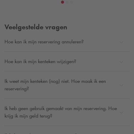
Wil je graag aan de rand van Ede parkeren? Parkeer dan bij
Q-Park
Achterdoelen. Zo parkeer je buiten de drukte en kan
je na een dagje uit weer zonder gedoe naar huis.
Veelgestelde vragen
Hoe kan ik mijn reservering annuleren?
Hoe kan ik mijn kenteken wijzigen?
Ik weet mijn kenteken (nog) niet. Hoe maak ik een
reservering?
Ik heb geen gebruik gemaakt van mijn reservering. Hoe
krijg ik mijn geld terug?