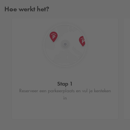
Hoe werkt het?
Goedkope parkeerplaats reserveren in
Ede
Het vinden van een parkeerplaats kan soms lastig zijn, vooral
als je op het moment zelf nog op zoek bent. Dit neemt vaak
veel tijd in beslag en kan invloed hebben op de rest van de
dag. Om goedkoop te parkeren in Ede hoef jij je op de dag
zelf geen zorgen meer te maken. Door een reservering te
maken bij
Q-Park
Achterdoelen in Ede hoef jij je op de dag
Stap 1
zelf geen zorgen meer te maken. Zo zal er altijd een plek
Reserveer een parkeerplaats en vul je kenteken
worden vrijgehouden, ook als de parkeergarage vol is en
in
bespaar je tijd door wachtrijen bij de betaalautomaten te
ontlopen. Hierdoor haal jij het beste uit jouw dagje uit!
Goedkoop parkeren deal in Ede