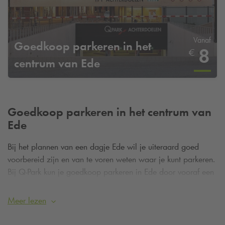
Vanaf
Goedkoop parkeren in het
8
€
centrum van Ede
Goedkoop parkeren in het centrum van
Ede
Bij het plannen van een dagje Ede wil je uiteraard goed
voorbereid zijn en van te voren weten waar je kunt parkeren.
Bij
Q-Park
kun je goedkoop parkeren in Ede door vooraf een
parkeerplaats te reserveren. Het reserveren is gemakkelijk en
je bent verzekerd van een plek in de parkeergarage. Zo kun
Meer lezen
je zorgeloos en goedkoop parkeren om vervolgens te
genieten van een dagje uit in Ede.