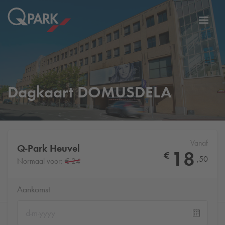
eNavigationToggleNavigation
Websi
Dagkaart DOMUSDELA
Vanaf
Q-Park
Heuvel
18
€
,
50
Normaal voor:
€ 24
Aankomst