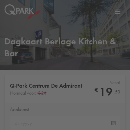
eNavigationToggleNavigation
Websi
Dagkaart Berlage Kitchen &
Bar
Vanaf
Q-Park
Centrum De Admirant
19
€
,
50
Normaal voor:
€ 24
Aankomst