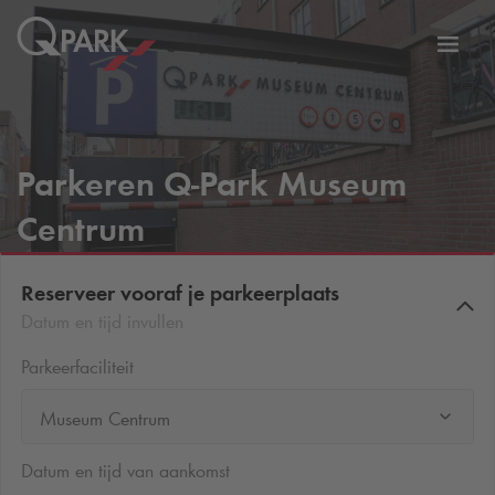
eNavigationToggleNavigation
Websi
Parkeren
Q-Park
Museum
Centrum
Reserveer vooraf je parkeerplaats
Datum en tijd invullen
Parkeerfaciliteit
Museum Centrum
Datum en tijd van aankomst