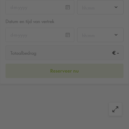
hh:mm
Datum en tijd van vertrek
hh:mm
-
€
Totaalbedrag
Reserveer nu