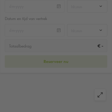
hh:mm
Datum en tijd van vertrek
hh:mm
-
€
Totaalbedrag
Reserveer nu