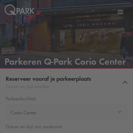
eNavigationToggleNavigation
Websi
Parkeren
Q-Park
Corio Center
Reserveer vooraf je parkeerplaats
Datum en tijd invullen
Parkeerfaciliteit
Corio Center
Datum en tijd van aankomst