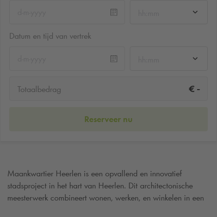
hh:mm
Datum en tijd van vertrek
hh:mm
-
€
Totaalbedrag
Reserveer nu
Maankwartier Heerlen is een opvallend en innovatief
stadsproject in het hart van Heerlen. Dit architectonische
meesterwerk combineert wonen, werken, en winkelen in een
unieke omgeving. Ontdek Maankwartier Heerlen en ervaar