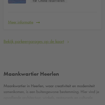
Online reserveren
Meer informatie
Bekijk parkeergarages op de kaart
Maankwartier Heerlen
Maankwartier in Heerlen, waar creativiteit en moderniteit
samenkomen, is een buitengewone bestemming. Hier vind je
opvallende architectuur, winkels, restaurants en culturele
evenementen. En het beste van alles? Parkeer eenvoudig en