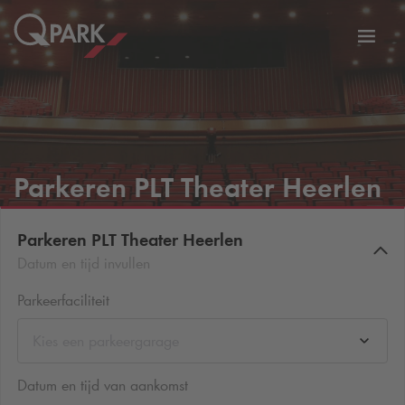
eNavigationToggleNavigation
Websi
Parkeren PLT Theater Heerlen
Parkeren PLT Theater Heerlen
Datum en tijd invullen
Parkeerfaciliteit
Kies een parkeergarage
Datum en tijd van aankomst