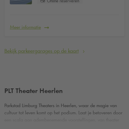
Online reserveren
Meer informatie
Bekijk parkeergarages op de kaart
PLT Theater Heerlen
Parkstad Limburg Theaters in Heerlen, waar de magie van
cultuur tot leven komt op het podium. Laat je betoveren door
een scala aan adembenemende voorstellingen, van theater
en muziek tot dans en cabaret, allemaal binnen handbereik.