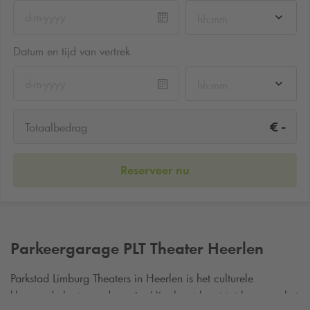
hh:mm
Datum en tijd van vertrek
hh:mm
-
€
Totaalbedrag
Reserveer nu
Parkeergarage PLT Theater Heerlen
Parkstad Limburg Theaters in Heerlen is het culturele
kloppende hart van de regio. Hier komt kunst tot leven op het