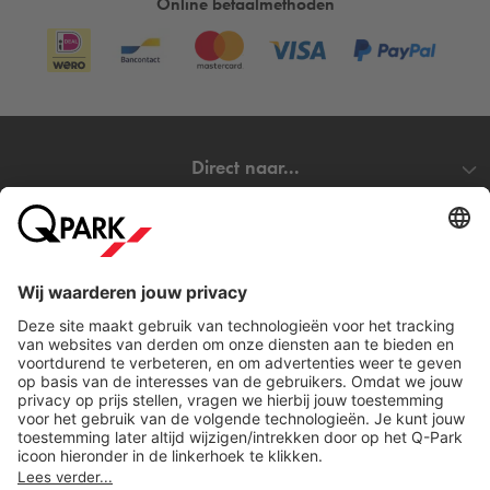
kenteken.
Online betaalmethoden
Direct naar...
Steden
Download