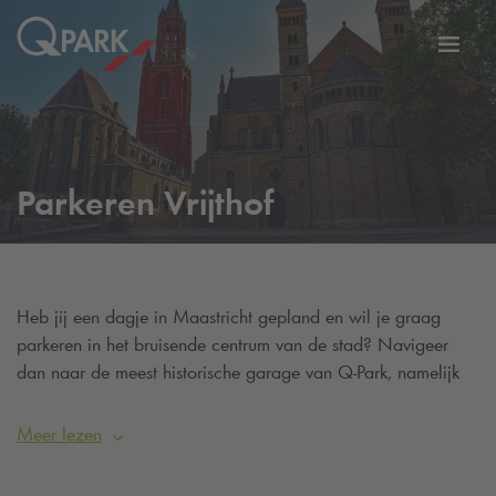
eNavigationToggleNavigation
Websi
Parkeren Vrijthof
Heb jij een dagje in Maastricht gepland en wil je graag
parkeren in het bruisende centrum van de stad? Navigeer
dan naar de meest historische garage van
Q-Park
, namelijk
Q-Park
parkeergarage Vrijthof, en stap letterlijk onder het
plein uit je auto!
Meer lezen