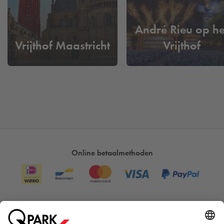
mag proeven wanneer je voet zet buiten deze garage en
vanuit het culturele en historische centrum van de stad
Maastricht ontdekt.
André Rieu op he
Vrijthof Maastricht
Vrijthof
Online betaalmethoden