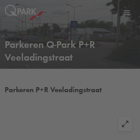
eNavigationToggleNavigation
Websi
Parkeren
Q-Park
P+R
Veeladingstraat
Parkeren P+R Veeladingstraat