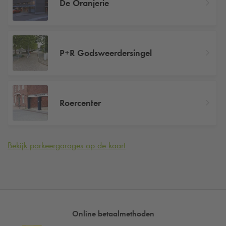
De Oranjerie
P+R Godsweerdersingel
Roercenter
Bekijk parkeergarages op de kaart
Online betaalmethoden