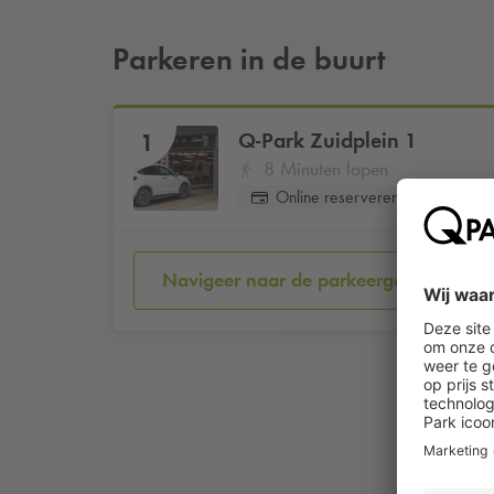
Parkeren in de buurt
Q-Park
Zuidplein 1
1
8 Minuten lopen
Online reserveren
Navigeer naar de parkeergarage