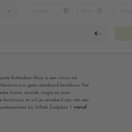
-
€
ante Rotterdam Ahoy is een circus vol
 Kerstcircus is geen standaard kerstshow. Het
wneske humor, muziek, magie en pure
kerstcircus en wil je verzekerd zijn van een
parkeerplaats bij
Q-Park
Zuidplein 1
vanaf