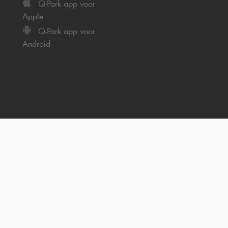
Q-Park
app voor
Apple
Q-Park
app voor
Android