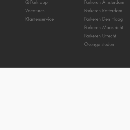
Q-Park
app
Parkeren Amsterdam
Vacatures
Parkeren Rotterdam
Klantenservice
Parkeren Den Haag
Parkeren Maastricht
Parkeren Utrecht
Overige steden