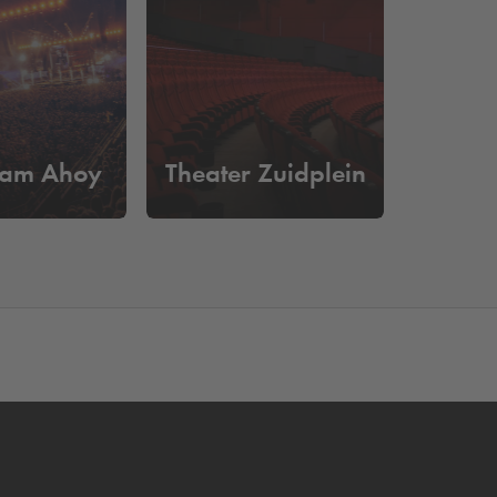
am
.
m te parkeren?
 van een parkeerplaats. Je kunt gemakkelijk in- en
dam Ahoy
Theater Zuidplein