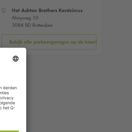
Het Ashton Brothers Kerstcircus
Ahoyweg 10
3084 BD Rotterdam
Bekijk alle parkeergarages op de kaart