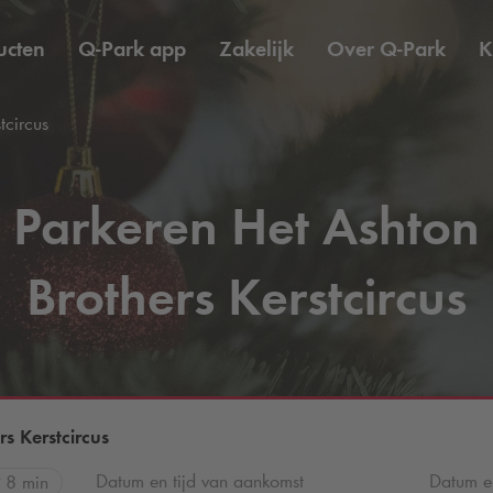
ucten
Q-Park
app
Zakelijk
Over
Q-Park
K
tcircus
Parkeren Het Ashton
Brothers Kerstcircus
s Kerstcircus
Datum en tijd van aankomst
Datum en
8 min