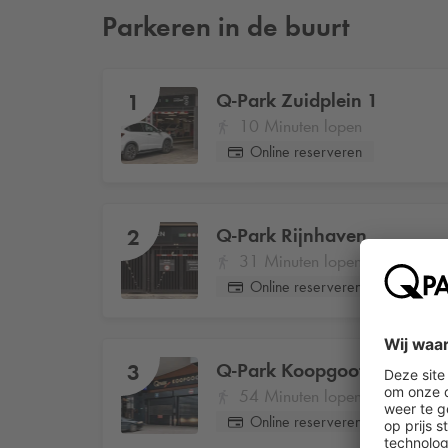
Parkeren in de buurt
Q-Park
Zuidplein 1
1
10 Minuten lopen
Online reserveren
Q-Park
Rijnhaven
2
31 Minuten lopen
Online reserveren
Q-Park
Koopgoot
3
54 Minuten lopen
Online reserveren