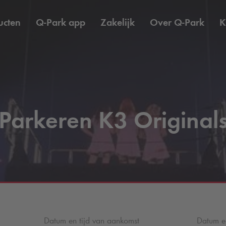
ucten
Q-Park
app
Zakelijk
Over
Q-Park
K
Parkeren K3 Original
Datum en tijd van aankomst
Datum en