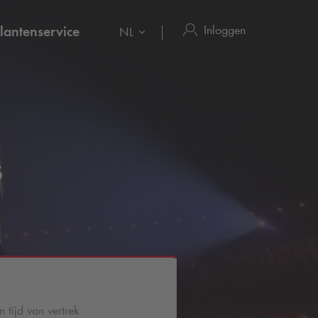
Inloggen
lantenservice
NL
s
 tijd van vertrek