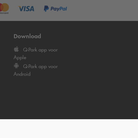
Download
Q-Park
app voor
Apple
Q-Park
app voor
Android