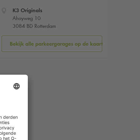
K3 Originals
Ahoyweg 10
3084 BD Rotterdam
Bekijk alle parkeergarages op de kaart