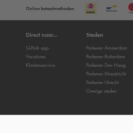
Online betaalmethoden
Direct naar...
Steden
Q-Park
app
Parkeren Amsterdam
Vacatures
Parkeren Rotterdam
Klantenservice
Parkeren Den Haag
Parkeren Maastricht
Parkeren Utrecht
Overige steden