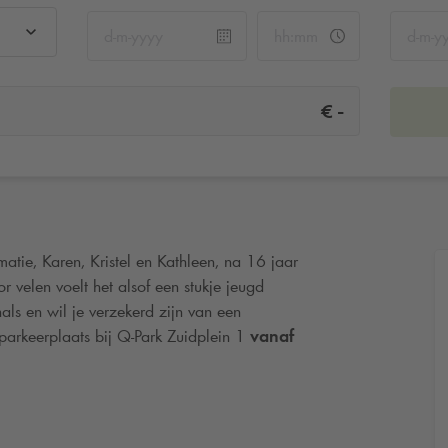
-
€
atie, Karen, Kristel en Kathleen, na 16 jaar
velen voelt het alsof een stukje jeugd
nals en wil je verzekerd zijn van een
parkeerplaats bij
Q-Park
Zuidplein 1
vanaf