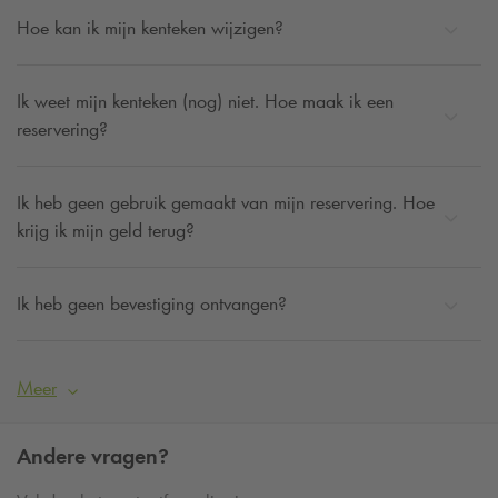
bijvoorbeeld bij parkeergarage
Q-Park
Passage. Alles is
Hoe kan ik mijn kenteken wijzigen?
mogelijk bij
Q-Park
, zo kies jij de goedkoop parkeren deal in
Veenendaal die het beste bij jou past.
Ik weet mijn kenteken (nog) niet. Hoe maak ik een
reservering?
Ik heb geen gebruik gemaakt van mijn reservering. Hoe
krijg ik mijn geld terug?
Ik heb geen bevestiging ontvangen?
Meer
Andere vragen?