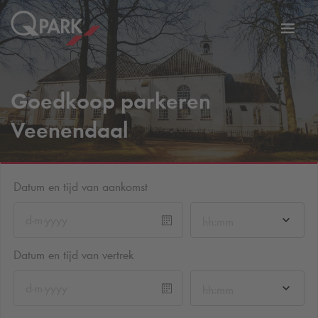
eNavigationToggleNavigation
Websi
Goedkoop parkeren
Veenendaal
Datum en tijd van aankomst
hh:mm
Datum en tijd van vertrek
hh:mm