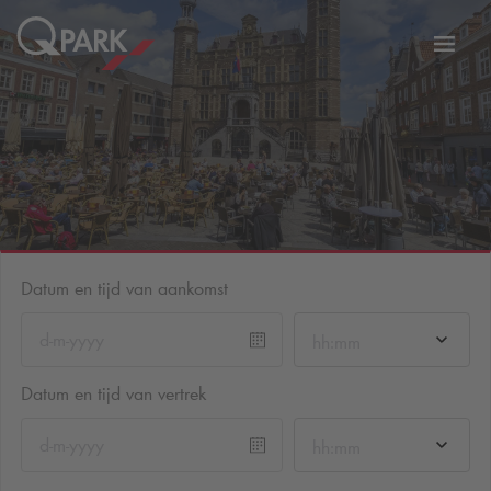
eNavigationToggleNavigation
Websi
Datum en tijd van aankomst
hh:mm
Datum en tijd van vertrek
hh:mm