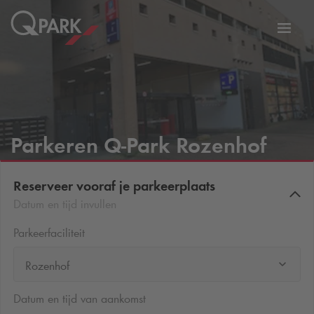
eNavigationToggleNavigation
Websi
Parkeren
Q-Park
Rozenhof
Reserveer vooraf je parkeerplaats
Datum en tijd invullen
Parkeerfaciliteit
Rozenhof
Datum en tijd van aankomst