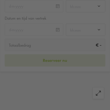
hh:mm
Datum en tijd van vertrek
hh:mm
-
€
Totaalbedrag
Reserveer nu