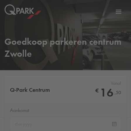
eNavigationToggleNavigation
Websi
Goedkoop parkeren centrum
Zwolle
Vanaf
16
Q-Park
Centrum
€
,
50
Aankomst