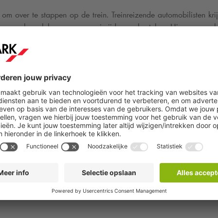
om over te stappen op de trein. Treinreizende automobilisten kr
 een parkeerplek reserveren en inrijden op kenteken. Hiervoor we
slibben steeds meer dicht. Steeds meer mensen kiezen voor de trein
een aantrekkelijk station van groot belang.” Na een eerste same
management van 50 P+R locaties door heel Nederland, met same
 kunnen voortzetten en NS en haar reizigers blijven ondersteu
ss Development van
Q-Park
. “NS en
Q-Park
vinden elkaar in onze ge
aakt: schone P+R terreinen, waar je gemakkelijk kunt betalen m
aar P+R’s van wereldklasse”.