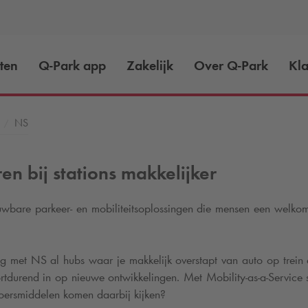
ten
Q-Park
app
Zakelijk
Over
Q-Park
Kla
NS
 bij stations makkelijker
uwbare parkeer- en mobiliteitsoplossingen die mensen een welko
met NS al hubs waar je makkelijk overstapt van auto op trein e
tdurend in op nieuwe ontwikkelingen. Met Mobility-as-a-Service s
rvoersmiddelen komen daarbij kijken?