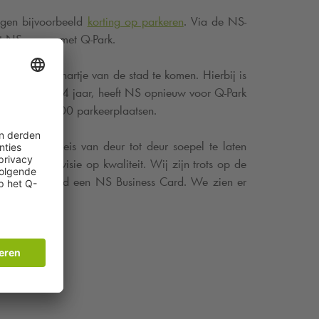
ijgen bijvoorbeeld
korting op parkeren
. Via de NS-
rkt NS samen met
Q-Park
.
 om tot het hartje van de stad te komen. Hierbij is
nwerking van 14 jaar, heeft NS opnieuw voor
Q-Park
n circa 10.000 parkeerplaatsen.
nen om de reis van deur tot deur soepel te laten
zamenlijke visie op kwaliteit. Wij zijn trots op de
et bijvoorbeeld een NS Business Card. We zien er