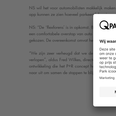
NS wil het voor automobilisten makkelijk maken 
app kunnen ze zien hoeveel parkeerplek er is en
NS: “De ‘flexforens’ is in opkomst. Binnensteden 
een comfortabele overstap van auto op trein op 
gekozen. De overeenkomst omvat het beheer en 
“We zijn zeer verheugd dat we de samenwerking
verlopen”, aldus Fred Wilkes, directeur Busine
ontwikkeling die het P+R concept heeft doorgem
naar uit om samen de stappen te blijven zetten n